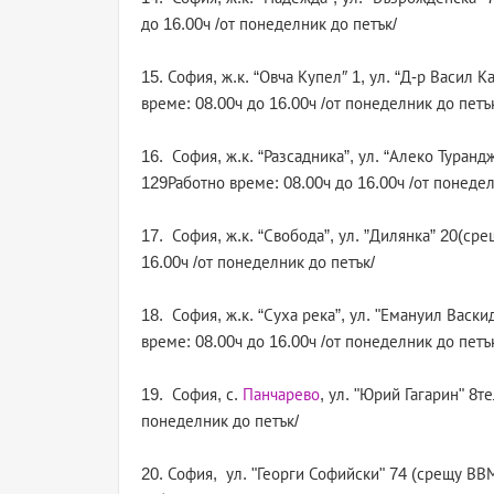
до 16.00ч /от понеделник до петък/
15. София, ж.к. “Овча Купел″ 1, ул. “Д-р Васил 
време: 08.00ч до 16.00ч /от понеделник до петъ
16. София, ж.к. “Разсадника”, ул. “Алеко Туранд
129Работно време: 08.00ч до 16.00ч /от понедел
17. София, ж.к. “Свобода”, ул. ”Дилянка” 20(ср
16.00ч /от понеделник до петък/
18. София, ж.к. “Суха река”, ул. "Емануил Васк
време: 08.00ч до 16.00ч /от понеделник до петъ
19. София, с.
Панчарево
, ул. "Юрий Гагарин" 8т
понеделник до петък/
20. София, ул. "Георги Софийски" 74 (срещу ВВМ