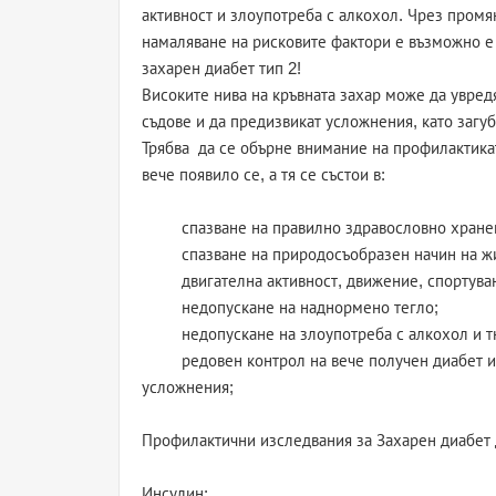
активност и злоупотреба с алкохол. Чрез промя
намаляване на рисковите фактори е възможно е 
захарен диабет тип 2!
Високите нива на кръвната захар може да увред
съдове и да предизвикат усложнения, като загу
Трябва да се обърне внимание на профилактика
вече появило се, а тя се състои в:
спазване на правилно здравословно хране
спазване на природосъобразен начин на жи
двигателна активност, движение, спортуван
недопускане на наднормено тегло;
недопускане на злоупотреба с алкохол и т
редовен контрол на вече получен диабет и п
усложнения;
Профилактични изследвания за Захарен диабет д
Инсулин;