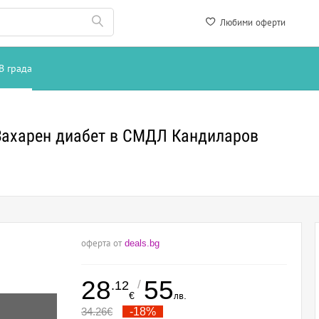
Любими оферти
В града
Захарен диабет в СМДЛ Кандиларов
оферта от
deals.bg
28
55
/
.12
€
лв.
34.26
€
-18%