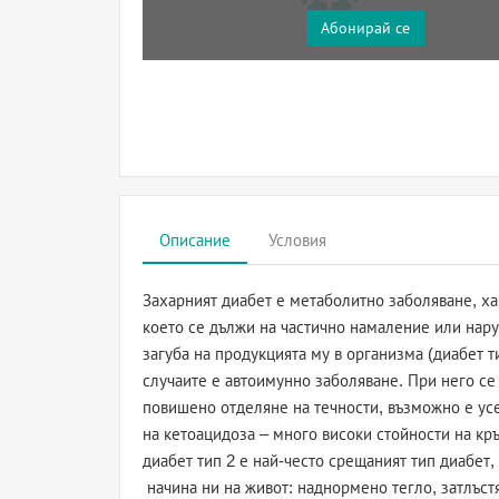
Абонирай се
Описание
Условия
Захарният диабет е метаболитно заболяване, ха
което се дължи на частично намаление или нару
загуба на продукцията му в организма (диабет т
случаите е автоимунно заболяване. При него се 
повишено отделяне на течности, възможно е усе
на кетоацидоза – много високи стойности на кръ
диабет тип 2 е най-често срещаният тип диабет,
начина ни на живот: наднормено тегло, затлъс