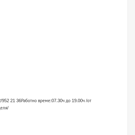
2/952 21 36Работно време:07.30ч до 19.00ч /от
деля/