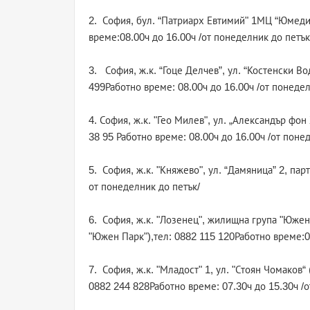
2. София, бул. “Патриарх Евтимий" 1МЦ “Юмедис
време:08.00ч до 16.00ч /от понеделник до петък
3. София, ж.к. “Гоце Делчев”, ул. “Костенски В
499Работно време: 08.00ч до 16.00ч /от понедел
4. София, ж.к. "Гео Милев", ул. „Александър фо
38 95 Работно време: 08.00ч до 16.00ч /от поне
5. София, ж.к. "Княжево", ул. “Дамяница” 2, пар
от понеделник до петък/
6. София, ж.к. "Лозенец", жилищна група "Южен 
"Южен Парк"),тел: 0882 115 120Работно време:09
7. София, ж.к. "Младост" 1, ул. "Стоян Чомаков
0882 244 828Работно време: 07.30ч до 15.30ч /о