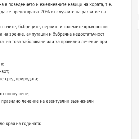
на в поведението и ежедневните навици на хората, т.е.
да се предотвратят 70% от случаите на развитие на
ят очите, бъбреците, нервите и големите кръвоносни
ба на зрение, ампутации и бъбречна недостатъчност
та на това заболяване или за правилно лечение при
не;
вот;
е сред природата;
ютюнопушене;
равилно лечение на евентуални възникнали
о края на годината: