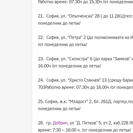
Работно време: 07.30ч до 15.30ч /от понеделник
21. София, ул. “Опълченска” 28 ( до 11 ДКЦ)тел:
понеделник до петък/
22. София, ул. “Петра” 2 (до поликлиниката на 
/от понеделник до петък/
23. София, ул. “Силистра” 6 (до парка “Заимов”
16.00ч /от понеделник до петък/
24. София, ул. “Христо Станчев” 13 (срещу бари
703Работно време: 07.30ч до 16.00ч /от понедел
25. София, ж.к. “Младост″ 2, бл. 261Д, партер,т
понеделник до петък/
26. гр.
Добрич
, ул "Д. Петков" 5, ет.2, каб.22
време: 7:30 – 16:00 ч. /от понеделник до петък/