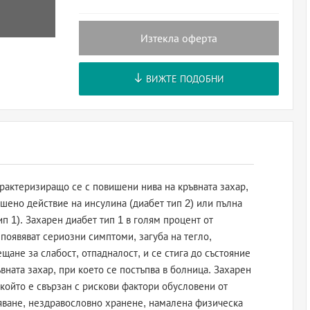
Изтекла оферта
ВИЖТЕ ПОДОБНИ
рактеризиращо се с повишени нива на кръвната захар,
шено действие на инсулина (диабет тип 2) или пълна
ип 1). Захарен диабет тип 1 в голям процент от
появяват сериозни симптоми, загуба на тегло,
щане за слабост, отпадналост, и се стига до състояние
вната захар, при което се постъпва в болница. Захарен
 който е свързан с рискови фактори обусловени от
тяване, нездравословно хранене, намалена физическа