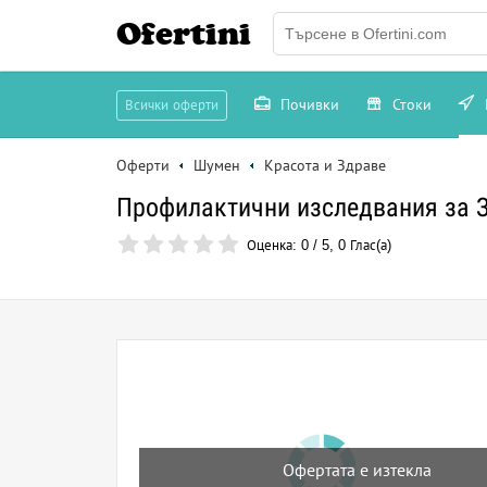
Ofertini
Почивки
Стоки
Всички оферти
Оферти
Шумен
Красота и Здраве
Профилактични изследвания за 
Оценка:
0
/
5
,
0
Глас(а)
Офертата е изтекла