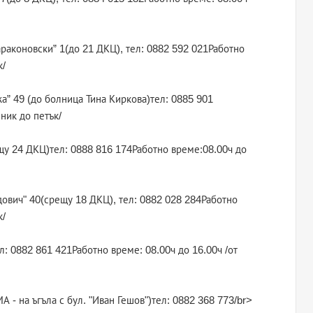
Караконовски” 1(до 21 ДКЦ), тел: 0882 592 021Работно
к/
жа” 49 (до болница Тина Киркова)тел: 0885 901
ник до петък/
ещу 24 ДКЦ)тел: 0888 816 174Работно време:08.00ч до
идович" 40(срещу 18 ДКЦ), тел: 0882 028 284Работно
к/
ел: 0882 861 421Работно време: 08.00ч до 16.00ч /от
А - на ъгъла с бул. "Иван Гешов")тел: 0882 368 773/br>