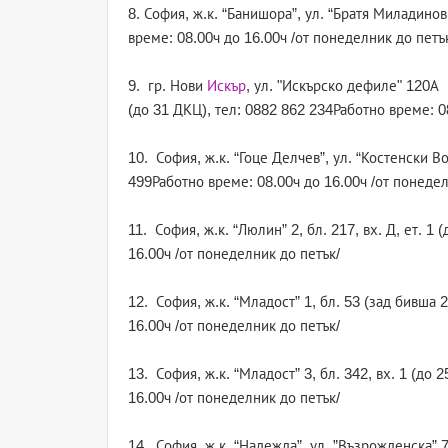
8. София, ж.к. “Банишора”, ул. “Братя Миладино
време: 08.00ч до 16.00ч /от понеделник до петъ
9. гр. Нови
Искър
, ул. "Искърско дефиле" 120А
(до 31 ДКЦ), тел: 0882 862 234Работно време: 0
10. София, ж.к. “Гоце Делчев”, ул. “Костенски В
499Работно време: 08.00ч до 16.00ч /от понедел
11. София, ж.к. “Люлин” 2, бл. 217, вх. Д, ет. 
16.00ч /от понеделник до петък/
12. София, ж.к. “Младост” 1, бл. 53 (зад бивша
16.00ч /от понеделник до петък/
13. София, ж.к. “Младост” 3, бл. 342, вх. 1 (до
16.00ч /от понеделник до петък/
14. София, ж.к. “Надежда”, ул. ”Възрожденска” 