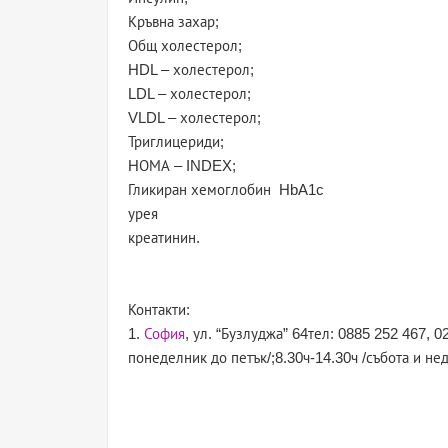
Кръвна захар;
Общ холестерол;
HDL – холестерол;
LDL – холестерол;
VLDL – холестерол;
Триглицериди;
HОМА – INDEX;
Гликиран хемоглобин HbA1c
урея
креатинин.
Контакти:
1.
София
, ул. “Бузлуджа” 64тел: 0885 252 467, 0
понеделник до петък/;8.30ч-14.30ч /събота и не