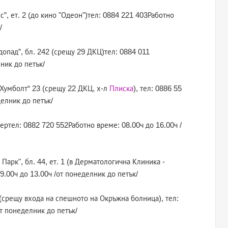
”, ет. 2 (до кино "Одеон")тел: 0884 221 403Работно
/
одопад”, бл. 242 (срещу 29 ДКЦ)тел: 0884 011
ник до петък/
н Хумболт“ 23 (срещу 22 ДКЦ, х-л
Плиска
), тел: 0886 55
делник до петък/
тертел: 0882 720 552Работно време: 08.00ч до 16.00ч /
Парк", бл. 44, ет. 1 (в Дерматологична Клиника -
.00ч до 13.00ч /от понеделник до петък/
“ (срещу входа на спешното на Окръжна болница), тел:
т понеделник до петък/