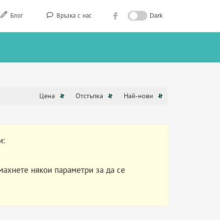
Блог
Връзка с нас
Dark
Цена
Отстъпка
Най-нови
и:
махнете някои параметри за да се