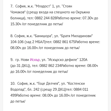
7. София, ж.к. "Младост" 1, ул. "Стоян
Чомаков“ (срещу входа на спешното на Окръжна
болница), тел: 0882 244 828Работно време: 07.30ч до
15.30ч /от понеделник до петък/
8. София, ж.к. “Банишора”, ул. “Братя Миладинови”
104-106 (зад 2 МБАЛ)тел: 0882 861 675Работно време:
08.00ч до 16.00ч /от понеделник до петък/
9. гр. Нови
Искър
, ул. "Искърско дефиле" 120А
(до 31 ДКЦ), тел: 0882 862 234Работно време: 08.00ч
до 16.00ч /от понеделник до петък/
10. София, ж.к. “Гоце Делчев”, ул. “Костенски
Водопад”, бл. 242 (срещу 29 ДКЦ)тел: 0884 011
499Работно време: 08.00ч до 16.00ч /от понеделник
до петък/