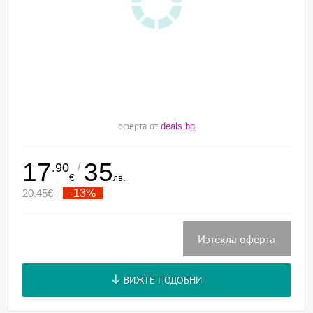
оферта от
deals.bg
17
35
/
.90
€
лв.
20.45
€
-13%
Изтекла оферта
ВИЖТЕ ПОДОБНИ