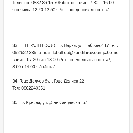
Телефон: 0882 86 15 70Работно време: 7:30 – 16:00
ч.почивка 12.20-12.50 ч./от понеделник до петък/
33. ЦЕНТРАЛЕН ОФИС гр. Варна, ул. “Габрово” 17 тел:
052/622 335, e-mail: laboffice@kandilarov.comработно
време: 07.30ч до 18.00ч /от понеделник до петък/;
8.00ч-14.00 ч /събота/
34. Гоце Делчев бул. Гоце Делчев 22
Тел: 0882240351
35. гр. Кресна, ул. „Яне Сандански“ 57.