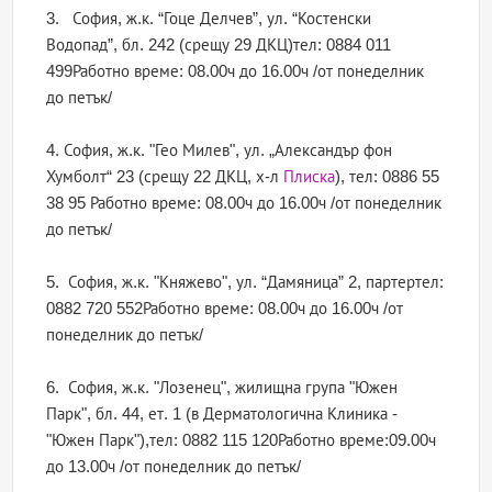
3. София, ж.к. “Гоце Делчев”, ул. “Костенски
Водопад”, бл. 242 (срещу 29 ДКЦ)тел: 0884 011
499Работно време: 08.00ч до 16.00ч /от понеделник
до петък/
4. София, ж.к. "Гео Милев", ул. „Александър фон
Хумболт“ 23 (срещу 22 ДКЦ, х-л
Плиска
), тел: 0886 55
38 95 Работно време: 08.00ч до 16.00ч /от понеделник
до петък/
5. София, ж.к. "Княжево", ул. “Дамяница” 2, партертел:
0882 720 552Работно време: 08.00ч до 16.00ч /от
понеделник до петък/
6. София, ж.к. "Лозенец", жилищна група "Южен
Парк", бл. 44, ет. 1 (в Дерматологична Клиника -
"Южен Парк"),тел: 0882 115 120Работно време:09.00ч
до 13.00ч /от понеделник до петък/